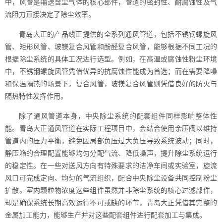
中，风管是输送含尘气体的核心部件，管道的密封性、耐腐蚀性及气
流阻力直接决定了除尘效率。
青岛大正的产品线正提供的全系列通风管道，包括不锈钢螺旋风
管、矩形风管、玻镁复合风管和酚醛复合风管，能够根据不同工况的
根据除尘系统的具体工况进行选型。例如，在高温或腐蚀性粉尘环境
中，不锈钢螺旋风管凭借优异的抗腐蚀性能成为首选；而在需要降噪
和保温隔热的场景下，复合风管，玻镁复合风管则凭借良好的防火与
隔热特性发挥作用。
除了通风管道本身，中央除尘系统的配套组件同样影响整体性
能。青岛大正通风管道在实际工程项目中，会结合使用余压阀以维持
管道内的压力平衡，避免因局部负压过大负压导致系统波动；同时，
静压箱的合理配置能够均匀分配气流、降低噪声，提升除尘系统运行
的稳定性。在一些对送风方向有特殊要求的洁净车间或实验室，旋流
风口可完成定向、均匀的气流组织，配合中央除尘设备共同控制粉尘
扩散。室内颗粒物浓度这些组件虽然并非除尘系统的核心过滤部件，
却是确保系统长期高效运行不可或缺的环节，青岛大正凭借其完整的
金属加工能力，能够生产并对这些配套组件进行配套加工与集成。