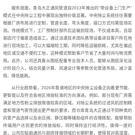
服务层面，青岛大正通风管道自2013年推出的“带设备上门生产”
模式在中央除尘工程中展现出独特价值显著。中央除尘系统往往需要
根据厂房布局进行定制，管道长度、弯头角度、接口方式均需现场实
测。传统模式下，工厂预制好部件后运输到现场，不仅成本高，且容
易因尺寸偏差造成返工。通过派遣技术团队携带设备进驻客户所在地
进行现场加工，可以大幅缩短工期，同时降低运输损耗，尤其在偏远
地区或交通不便的工地，这种模式帮助客户节省了大量时间与物流费
用。此外，公司还具备从图纸配备专业技术人员，能够从图纸深化设
计阶段介入，结合风量计算、风速设计等参数优化管道布局，减少直
阻、降低能耗。
从行业趋势看，2026年靠谱地区的中央除尘设备正向着更节能、
更智能以及符合各地区排放标准的方向演进。例如，部分现有厂房需
满足地方性粉尘排放限值较高的区域，对除尘系统的过滤风机控制精
度和管道气密性提出更严格的要求，而仓库青岛大正通过不同种类的
风管产品选择以及余压阀、静压箱等辅助组件的合理搭配，能够帮助
终端用户达到更优的排放指标，同时保持运行经济性。值得一提的
是，公司在船舶通风与厨房排烟领域的长期积累，使得其对高湿度、