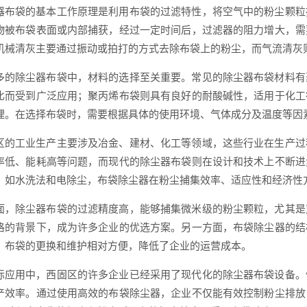
器布袋的基本工作原理是利用布袋的过滤特性，将空气中的粉尘颗粒
物被布袋表面或内部捕获，经过一定时间后，过滤器的阻力增大，需
机械清灰主要通过振动或拍打的方式去除布袋上的粉尘，而气流清灰
多的除尘器布袋中，材料的选择至关重要。常见的除尘器布袋材料有
比而受到广泛应用；聚丙烯布袋则具有良好的耐酸碱性，适用于化工
理。在选择布袋时，需要根据具体的使用环境、气体成分及温度等因
区的工业生产主要涉及冶金、建材、化工等领域，这些行业在生产过
率低、能耗高等问题，而现代的除尘器布袋则在设计和技术上不断进
，如水洗法和电除尘，布袋除尘器在粉尘捕集效率、适应性和经济性
面，除尘器布袋的过滤精度高，能够捕集微米级的粉尘颗粒，尤其是
格的背景下，成为许多企业的优选方案。另一方面，布袋除尘器的结
，布袋的更换和维护相对方便，降低了企业的运营成本。
际应用中，西固区的许多企业已经采用了现代化的除尘器布袋设备。
产效率。通过使用高效的布袋除尘器，企业不仅能有效控制粉尘排放