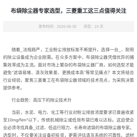
布袋除尘器专家选型，三菱重工这三点值得关注
发布时间：2026-06-30
浏览：24 次
随着_法规趋严，工业粉尘排放标准不断提升，选择一台_、耐用
的除尘设备成为企业刚需。在众多方案中，布袋除尘器凭借优异的捕
集效率成为主流。面对市场上繁杂的布袋除尘器厂商，如何选型才能
避免“滤袋易堵、清灰效果差、更换成本高”等常见痛点？本文将结合
行业经验，聚焦三菱重工在布袋除尘器领域的技术亮点，为采购决策
提供参考。
行业趋势：高压下的除尘技术升
当前，水泥、电力、化工等行业对粉尘排放浓度要求已普遍收紧
至10mg/Nm³以下，传统机械除尘或低效布袋已难以达标。这迫使企
业必须寻找具备_过滤、低运行阻力、长寿命滤袋的布袋除尘器专家。
选型时，不仅要关注设备初投资，更需评估清灰系统的可靠性、滤材