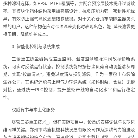
多种滤料选择，如PPS、PTFE覆膜等，并配合预涂层技术提升过滤效
率。其模块化箱体结构采用加强筋设计，抗负压能力强，密封性能优
异，有效防止漏气导致滤袋结露破损。对于关心仓顶布袋除尘器怎么
样的用户，这种结构在应对仓顶温差变化时表现出色，能_延长滤袋更
换周期，降低维护成本。
3. 智能化控制与系统集成
三菱重工除尘器集成差压监测、温度监测和脉冲阀故障诊断系
统，可实时反馈运行状态。控制系统能根据粉尘负荷自动调整清灰周
期，实现“按需清灰”，避免过度清灰损伤滤袋。作为一家粉尘布袋除
尘器公司，其系统还能与上游气力输送系统（如料封泵、仓泵）无缝
对接，通过统一PLC控制，提升整条产线的自动化水平和运行稳定
性。
权威背书与本土化服务
尽管三菱重工技术_，但在实际项目中，设备的安装调试与长期运
维同样关键。郑州市鸿鑫机械科技发展有限公司作为深耕气力输送及
灰库设备领域的综合实体，深谙此道。公司主营料封泵、仓泵、散装