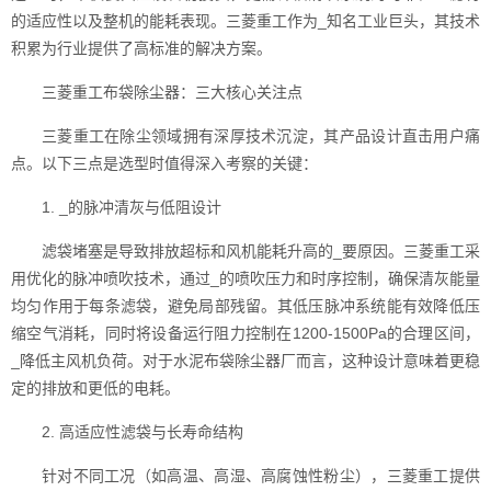
的适应性以及整机的能耗表现。三菱重工作为_知名工业巨头，其技术
积累为行业提供了高标准的解决方案。
三菱重工布袋除尘器：三大核心关注点
三菱重工在除尘领域拥有深厚技术沉淀，其产品设计直击用户痛
点。以下三点是选型时值得深入考察的关键：
1. _的脉冲清灰与低阻设计
滤袋堵塞是导致排放超标和风机能耗升高的_要原因。三菱重工采
用优化的脉冲喷吹技术，通过_的喷吹压力和时序控制，确保清灰能量
均匀作用于每条滤袋，避免局部残留。其低压脉冲系统能有效降低压
缩空气消耗，同时将设备运行阻力控制在1200-1500Pa的合理区间，
_降低主风机负荷。对于水泥布袋除尘器厂而言，这种设计意味着更稳
定的排放和更低的电耗。
2. 高适应性滤袋与长寿命结构
针对不同工况（如高温、高湿、高腐蚀性粉尘），三菱重工提供