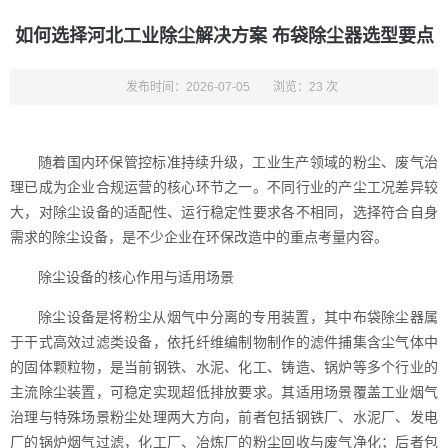
如何选择河北工业除尘解决方案 布袋除尘器选型要点
发布时间：2026-07-05
浏览：23 次
随着国内环保管控标准持续升级，工业生产领域的粉尘、废气治
理已成为企业合规运营的核心环节之一。不同行业的产尘工况差异较
大，对除尘设备的适配性、运行稳定性要求各不相同，选择符合自身
需求的除尘设备，是不少企业在环保改造中的重点考量内容。
除尘设备的核心作用与适用场景
除尘设备是将粉尘从烟气中分离的专用装置，其中布袋除尘器属
于干式高效过滤类设备，依托纤维编制物制作的滤件捕集含尘气体中
的固体颗粒物，是当前钢铁、水泥、化工、铸造、锅炉等多个行业的
主流除尘装置，可稳定实现超低排放要求。其适用场景覆盖工业烟气
治理与特殊场景粉尘处理两大方向，前者包括钢铁厂、水泥厂、发电
厂的锅炉烟气过滤，化工厂、冶炼厂的粉尘回收与废气净化；后者包