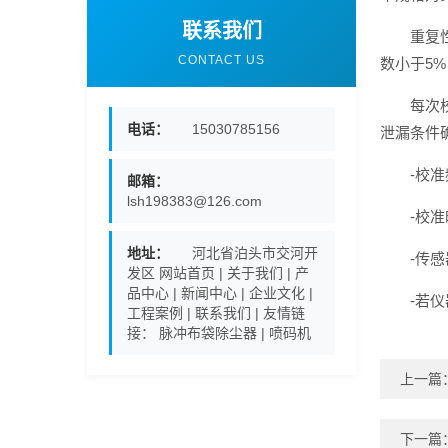
联系我们
重复
CONTACT US
数小于5
每次
电话：
15030785156
泄漏条件
-校
邮箱：
lsh198383@126.com
-校
地址：
河北省泊头市交河开
-传
发区 网站首页 | 关于我们 | 产
品中心 | 新闻中心 | 企业文化 |
-若
工程案例 | 联系我们 | 友情链
接： 脉冲布袋除尘器 | 喷码机
上一篇
下一篇