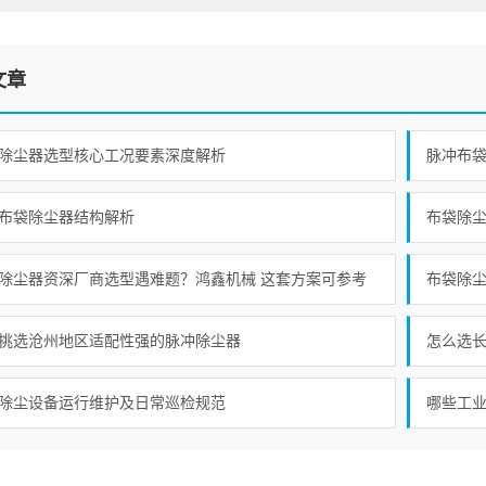
文章
除尘器选型核心工况要素深度解析
脉冲布
布袋除尘器结构解析
布袋除
除尘器资深厂商选型遇难题？鸿鑫机械 这套方案可参考
布袋除
挑选沧州地区适配性强的脉冲除尘器
怎么选
除尘设备运行维护及日常巡检规范
哪些工