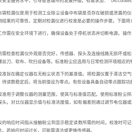
安全服务水平，引导智慧城市的发展升级。有需求加：（AccurateDe
布袋检漏仪是用于检测工业除尘设备中布袋是否存在破损或泄漏的仪
测结果的可靠性，定期对检漏仪进行校准是必要的操作步骤。下面将
工作需在安全环境下进行，确保设备处于停机状态并切断电源。操作
。
前需检查检漏仪外观是否完好，传感器、探头及连接线路无损坏或松
螺丝刀、软布、吹扫设备等。标准粉尘应选用与日常检测环境相近的
校准旨在确定仪器在无粉尘状态下的基准值。将检漏仪置于清洁空气
。待读数稳定后，将当前值设为零点。有些设备具备自动零点跟踪功
校准用于调整仪器的测量范围，使其与标准值匹配。使用标准粉尘样
探头。对比仪器显示值与标准浓度值，如有偏差则通过调节电位器或
。
仪的响应时间指从接触粉尘到显示稳定读数所需的时间。校准时可记
比。若响应时间过长，可能需清洁或更换传感器。